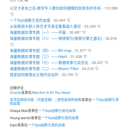
公交卡丢失之后-数学牛人教你如何建模找到丢失的手机
- 112,568
℃
一个Sqrt函数引发的血案
- 53,454 ℃
从张筱雨大胆人体艺术写真全集看国人喜好
- 52,439 ℃
海量数据处理专题（一）——开篇
- 36,487 ℃
海量数据处理专题（八）——倒排索引(搜索引擎之基石)
- 32,618
℃
海量数据处理专题（四）——Bit-map
- 31,977 ℃
海量数据处理专题（三）——Hash
- 31,438 ℃
海量数据处理专题（七）——数据库索引及优化
- 26,337 ℃
海量数据处理专题（二）——Bloom Filter
- 24,218 ℃
我是如何推理出王珞丹住址的
- 23,155 ℃
近期评论
Charlie
发表在
Attention Is All You Need
多项式相关内容（可能连载） | 高性能架构探索
发表在
一个Sqrt函数引发
的血案
Visaya Mok
发表在
一个Sqrt函数引发的血案
Young wenkii
发表在
一个Sqrt函数引发的血案
Dain
发表在
一个Sqrt函数引发的血案