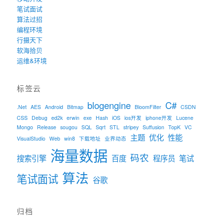
笔试面试
算法过招
编程环境
行摄天下
软海拾贝
运维&环境
标签云
blogengine
C#
.Net
AES
Android
Bitmap
BloomFilter
CSDN
CSS
Debug
ed2k
erwin
exe
Hash
iOS
ios开发
iphone开发
Lucene
Mongo
Release
sougou
SQL
Sqrt
STL
stripey
Suffusion
TopK
VC
主题
优化
性能
VisualStudio
Web
win8
下载地址
业界动态
海量数据
码农
搜索引擎
百度
程序员
笔试
算法
笔试面试
谷歌
归档