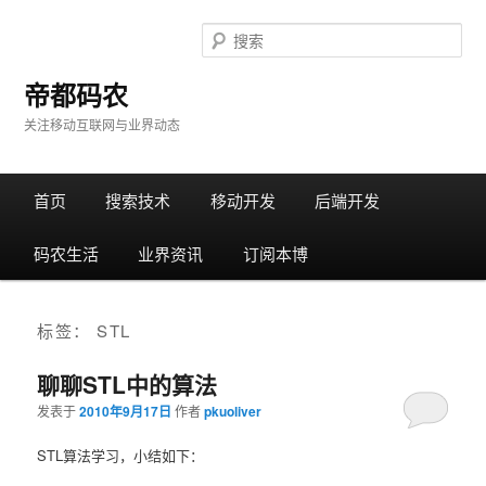
搜
索
帝都码农
关注移动互联网与业界动态
主
首页
跳
跳
搜索技术
移动开发
后端开发
菜
单
码农生活
转
转
业界资讯
订阅本博
至
至
标签：
STL
正
边
聊聊STL中的算法
文
栏
发表于
2010年9月17日
作者
pkuoliver
STL算法学习，小结如下：