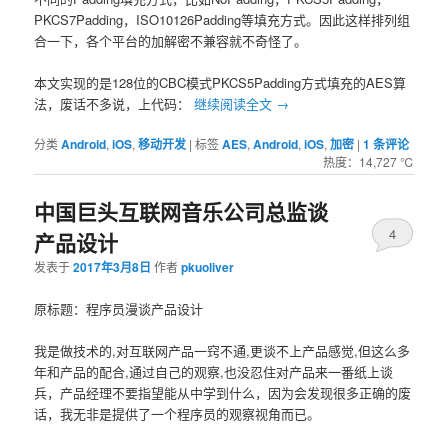
PKCS7Padding，ISO10126Padding等填充方式。因此这样排列组
合一下，各个平台的加解密不兼容就不奇怪了。
本文实现的是128位的CBC模式PKCS5Padding方式填充的AES算
法，废话不多说，上代码：
继续阅读全文
→
分类
Android
,
iOS
,
移动开发
|
标签
AES
,
Android
,
iOS
,
加密
|
1
条评论
热度：14,727 ℃
中国巨头互联网音乐公司总监谈
4
产品设计
发表于
2017年3月8日
作者
pkuoliver
原标题：程序员漫谈产品设计
我是做技术的,对互联网产品一窍不通,更谈不上产品感觉,但这么多
年和产品的配合,通过自己的观察,也没忍住对产品来一番纸上谈
兵，产品经理不要指望能从中学到什么，因为会发现很多正确的废
话，我无非是提供了一个程序员的观察视角而已。