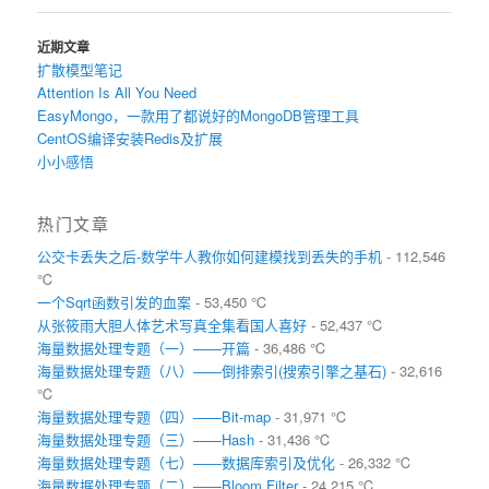
导
航
近期文章
扩散模型笔记
Attention Is All You Need
EasyMongo，一款用了都说好的MongoDB管理工具
CentOS编译安装Redis及扩展
小小感悟
热门文章
公交卡丢失之后-数学牛人教你如何建模找到丢失的手机
- 112,546
℃
一个Sqrt函数引发的血案
- 53,450 ℃
从张筱雨大胆人体艺术写真全集看国人喜好
- 52,437 ℃
海量数据处理专题（一）——开篇
- 36,486 ℃
海量数据处理专题（八）——倒排索引(搜索引擎之基石)
- 32,616
℃
海量数据处理专题（四）——Bit-map
- 31,971 ℃
海量数据处理专题（三）——Hash
- 31,436 ℃
海量数据处理专题（七）——数据库索引及优化
- 26,332 ℃
海量数据处理专题（二）——Bloom Filter
- 24,215 ℃