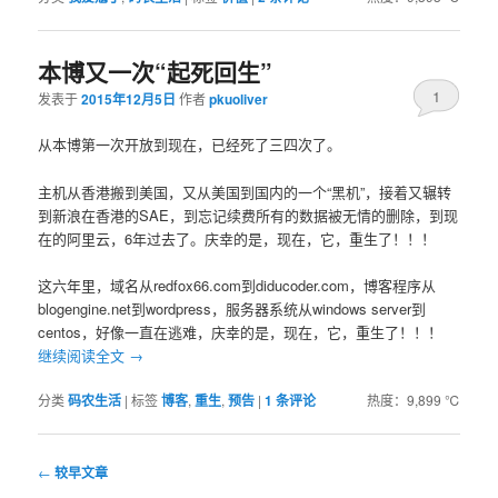
本博又一次“起死回生”
1
发表于
2015年12月5日
作者
pkuoliver
从本博第一次开放到现在，已经死了三四次了。
主机从香港搬到美国，又从美国到国内的一个“黑机”，接着又辗转
到新浪在香港的SAE，到忘记续费所有的数据被无情的删除，到现
在的阿里云，6年过去了。庆幸的是，现在，它，重生了！！！
这六年里，域名从redfox66.com到diducoder.com，博客程序从
blogengine.net到wordpress，服务器系统从windows server到
centos，好像一直在逃难，庆幸的是，现在，它，重生了！！！
继续阅读全文
→
分类
码农生活
|
标签
博客
,
重生
,
预告
|
1
条评论
热度：9,899 ℃
文
←
较早文章
章