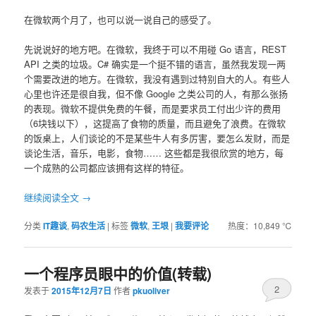
在微软两个月了，也可以说一说自己的感受了。
先说说好的地方吧。在微软，我终于可以不用碰 Go 语言，REST
API 之类的垃圾。C# 确实是一个挺不错的语言，虽然我发现一两
个需要改进的地方。在微软，我没有遇到过特别自大的人。有些人
心里也许还是很自我，但不像 Google 之类公司的人，有那么张扬
的表现。微软不提供免费的午餐，而是要求员工付出少许的费用
（6块钱以下），这提高了食物的质量，而且避免了浪费。在微软
的饭桌上，人们谈论的不是某些牛人有多厉害，要怎么发财，而是
谈论生活，音乐，电影，食物…… 这些都是我很欣赏的地方，每
一个成熟的公司都应该拥有这样的特征。
继续阅读全文
→
分类
IT趣谈
,
码农生活
|
标签
微软
,
王垠
|
我要评论
热度：10,849 ℃
一个程序员眼中的价值(转载)
2
发表于
2015年12月7日
作者
pkuoliver