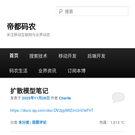
搜
索
帝都码农
关注移动互联网与业界动态
主
首页
跳
跳
搜索技术
移动开发
后端开发
菜
单
码农生活
转
转
业界资讯
订阅本博
至
至
扩散模型笔记
发表于
2025年11月28日
作者
Charlie
正
边
https://docs.qq.com/doc/DV2pjdWZmUnVIeFhT
文
栏
分类
未分类
|
我要评论
热度：1,513 ℃