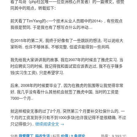
看了鸟哥（php社区唯一一位亚洲核心开发者）的一篇博文，很赞
同其中的观点，转载如下：
前天看了TimYang的<一个技术从业人员眼中的2014> , 有些观点
我很是赞同, 于是我也有了想写点什么的冲动…
在2015年的第二天, 我终于好像有了一些跳跃的想法, 可以说给大
家听听. 也许不够体系, 不够完整, 但或许能得到一些共鸣.
我先给我大家讲讲我的故事, 我在2007年的时候去了雅虎实习. 当
时应聘实习的时候, 我记得我和面试官应该表达过, 我不在乎赚多
钱(实习生工资), 只是希望学习.
后来, 2008年的时候要毕业了, 因为在雅虎的氛围等让我觉得非常
好, 我几乎没有看什么其他机会就签了雅虎中国, 当时的工资是
7000一个月..
就这样相安无事的过了2个月, 突然第三个月要补交社保什么的, 一
个月的工资发到手只有不到1000多块(也许我记得不是很精确, 不过
只记得很少)..
继续阅读全文
→
分类
我爱蔻丁
,
码农生活
|
标签
价值
|
2
条评论
热度：9,393 ℃