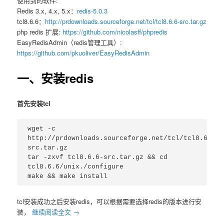
使用到的软件:
Redis 3.x, 4.x, 5.x：
redis-5.0.3
tcl8.6.6：
http://prdownloads.sourceforge.net/tcl/tcl8.6.6-src.tar.gz
php redis 扩展:
https://github.com/nicolasff/phpredis
EasyRedisAdmin（redis管理工具）:
https://github.com/pkuoliver/EasyRedisAdmin
一、安装redis
首先安装tcl
wget -c 
http://prdownloads.sourceforge.net/tcl/tcl8.6.6-
src.tar.gz

tar -zxvf tcl8.6.6-src.tar.gz && cd 
tcl8.6.6/unix./configure

make && make install
tcl安装成功之后安装redis，可以根据需要选择redis的版本进行安
装，
继续阅读全文
→