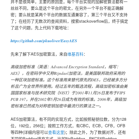
并不是很简单，主要的原因是，每个平台实现的加解密算法都有一
丝丝不同，要么是这个平台的密文，在另外一个平台不能正确解
密；要么就是某两个平台的数据互通兼容了，第三个平台又不支持
了；在经历了无数次的查阅资料，搜索stackoverflow后，终于搞定
了这个问题，先上代码下载地址：
https://github.com/pkuoliver/EasyAES
先来了解下AES加密算法，来自
维基百科
：
高级加密标准（英语：Advanced Encryption Standard，缩写：
AES），在密码学中又称Rijndael加密法，是美国联邦政府采用的
一种区块加密标准。这个标准用来替代原先的DES，已经被多方分
析且广为全世界所使用。经过五年的甄选流程，高级加密标准由美
国国家标准与技术研究院（NIST）于2001年11月26日发布于FIPS
PUB 197，并在2002年5月26日成为有效的标准。2006年，高级加
密标准已然成为对称密钥加密中最流行的算法之一。
AES加密算法，有不同的实现方式，比如按照秘钥位数，分为128
位，192位，256位；按照工作方式，有CBC，ECB，CFB，OFB
等四种(详细内容可以
查看这里
)；除此之外，为了数据对齐，还有
不同的Padding填充方式，比如NoPadding，PKCS5Padding，