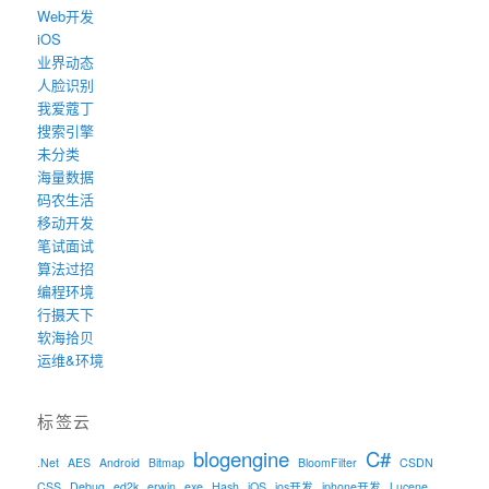
Web开发
iOS
业界动态
人脸识别
我爱蔻丁
搜索引擎
未分类
海量数据
码农生活
移动开发
笔试面试
算法过招
编程环境
行摄天下
软海拾贝
运维&环境
标签云
blogengine
C#
.Net
AES
Android
Bitmap
BloomFilter
CSDN
CSS
Debug
ed2k
erwin
exe
Hash
iOS
ios开发
iphone开发
Lucene