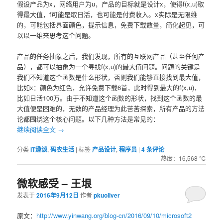
假设产品为x，网络用户为u，产品的目标就是设计x，使得f(x,u)取
得最大值，f可能是取日活，也可能是付费收入。x实际是无限维
的，可能包括界面颜色，提示信息，免费下载数量，简化起见，可
以以一维来思考这个问题。
产品的任务抽象之后，我们发现，所有的互联网产品（甚至任何产
品），都可以抽象为一个寻找f(x,u)的最大值问题。问题的关键是
我们不知道这个函数是什么形状，否则我们能够直接找到最大值，
比如x：颜色为红色，允许免费下载6首，此时得到最大的f(x,u)，
比如日活100万。由于不知道这个函数的形状，找到这个函数的最
大值便是困难的，无数的产品经理为此苦苦探索，所有产品的方法
论都围绕这个核心问题。以下几种方法是常见的：
继续阅读全文
→
分类
IT趣谈
,
码农生活
|
标签
产品设计
,
程序员
|
4
条评论
热度：16,568 ℃
微软感受 – 王垠
发表于
2016年9月12日
作者
pkuoliver
原文：
http://www.yinwang.org/blog-cn/2016/09/10/microsoft2