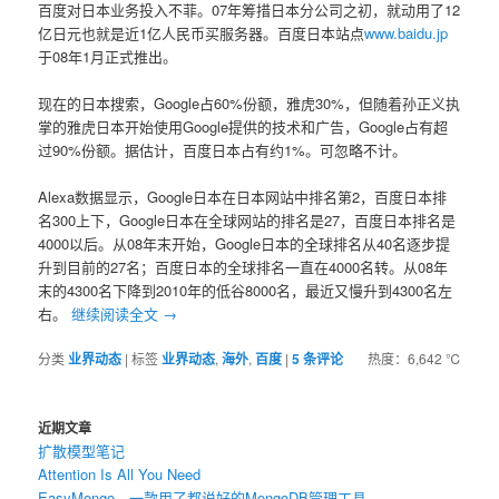
百度对日本业务投入不菲。07年筹措日本分公司之初，就动用了12
亿日元也就是近1亿人民币买服务器。百度日本站点
www.baidu.jp
于08年1月正式推出。
现在的日本搜索，Google占60%份额，雅虎30%，但随着孙正义执
掌的雅虎日本开始使用Google提供的技术和广告，Google占有超
过90%份额。据估计，百度日本占有约1%。可忽略不计。
Alexa数据显示，Google日本在日本网站中排名第2，百度日本排
名300上下，Google日本在全球网站的排名是27，百度日本排名是
4000以后。从08年末开始，Google日本的全球排名从40名逐步提
升到目前的27名；百度日本的全球排名一直在4000名转。从08年
末的4300名下降到2010年的低谷8000名，最近又慢升到4300名左
右。
继续阅读全文
→
分类
业界动态
|
标签
业界动态
,
海外
,
百度
|
5
条评论
热度：6,642 ℃
近期文章
扩散模型笔记
Attention Is All You Need
EasyMongo，一款用了都说好的MongoDB管理工具