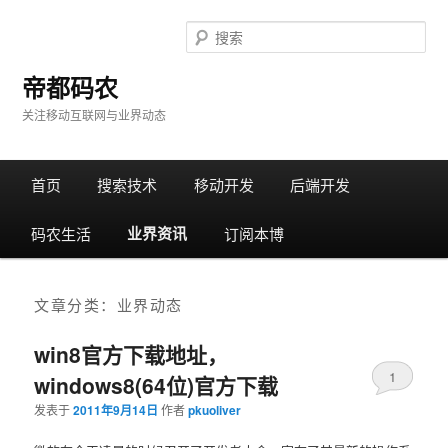
搜
索
帝都码农
关注移动互联网与业界动态
主
首页
跳
跳
搜索技术
移动开发
后端开发
菜
单
业界资讯
码农生活
转
转
订阅本博
至
至
文章分类：
业界动态
正
边
win8官方下载地址，
1
文
栏
windows8(64位)官方下载
发表于
2011年9月14日
作者
pkuoliver