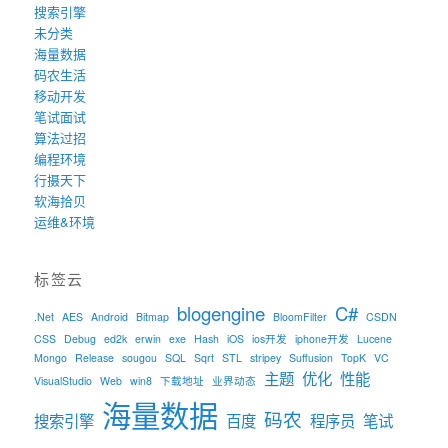
搜索引擎
未分类
海量数据
码农生活
移动开发
笔试面试
算法过招
编程环境
行摄天下
软海拾贝
运维&环境
标签云
blogengine
C#
.Net
AES
Android
Bitmap
BloomFilter
CSDN
CSS
Debug
ed2k
erwin
exe
Hash
iOS
ios开发
iphone开发
Lucene
Mongo
Release
sougou
SQL
Sqrt
STL
stripey
Suffusion
TopK
VC
主题
优化
性能
VisualStudio
Web
win8
下载地址
业界动态
海量数据
码农
搜索引擎
百度
程序员
笔试