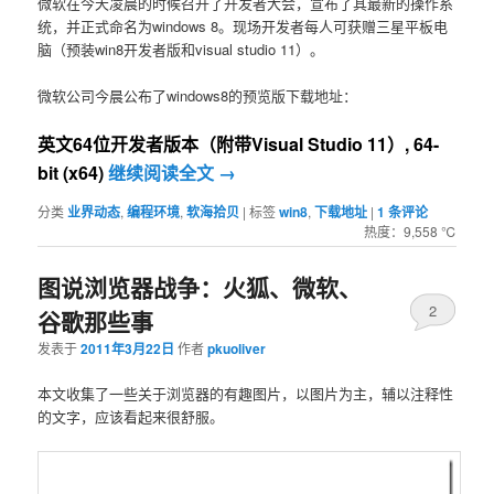
微软在今天凌晨的时候召开了开发者大会，宣布了其最新的操作系
统，并正式命名为windows 8。现场开发者每人可获赠三星平板电
脑（预装win8开发者版和visual studio 11）。
微软公司今晨公布了windows8的预览版下载地址：
英文64位开发者版本（附带Visual Studio 11）, 64-
bit (x64)
继续阅读全文
→
分类
业界动态
,
编程环境
,
软海拾贝
|
标签
win8
,
下载地址
|
1
条评论
热度：9,558 ℃
图说浏览器战争：火狐、微软、
2
谷歌那些事
发表于
2011年3月22日
作者
pkuoliver
本文收集了一些关于浏览器的有趣图片，以图片为主，辅以注释性
的文字，应该看起来很舒服。