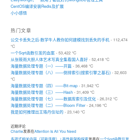
CentOS编译安装Redis及扩展
小小感悟
热门文章
公交卡丢失之后-数学牛人教你如何建模找到丢失的手机
- 112,474
℃
一个Sqrt函数引发的血案
- 53,422 ℃
从张筱雨大胆人体艺术写真全集看国人喜好
- 52,418 ℃
海量数据处理专题（一）——开篇
- 36,468 ℃
海量数据处理专题（八）——倒排索引(搜索引擎之基石)
- 32,603
℃
海量数据处理专题（四）——Bit-map
- 31,942 ℃
海量数据处理专题（三）——Hash
- 31,409 ℃
海量数据处理专题（七）——数据库索引及优化
- 26,312 ℃
海量数据处理专题（二）——Bloom Filter
- 24,196 ℃
我是如何推理出王珞丹住址的
- 23,140 ℃
近期评论
Charlie
发表在
Attention Is All You Need
多项式相关内容（可能连载） | 高性能架构探索
发表在
一个Sqrt函数引发