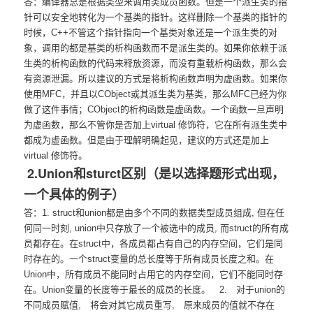
答：
编译器总是根据类型来调用类成员函数。但是一个派生类的指
针可以安全地转化为一个基类的指针。这样删除一个基类的指针的
时候，C++不管这个指针指向一个基类对象还是一个派生类的对
象，调用的都是基类的析构函数而不是派生类的。如果你依赖于派
生类的析构函数的代码来释放资源，而没有重载析构函数，那么会
有资源泄漏。所以建议的方式是将析构函数声明为虚函数。如果你
使用MFC，并且以CObject或其派生类为基类，那么MFC已经为你
做了这件事情；CObject的析构函数是虚函数。一个函数一旦声明
为虚函数，那么不管你是否加上virtual 修饰符，它在所有派生类中
都成为虚函数。但是由于理解明确起见，建议的方式还是加上
virtual 修饰符。
2.Union和sturct区别（是以选择题形式出现，
一个具体的例子）
答：
1. struct和union都是由多个不同的数据类型成员组成, 但在任
何同一时刻, union中只存放了一个被选中的成员, 而struct的所有成
员都存在。在struct中，各成员都占有自己的内存空间，它们是同
时存在的。一个struct变量的总长度等于所有成员长度之和。在
Union中，所有成员不能同时占用它的内存空间，它们不能同时存
在。Union变量的长度等于最长的成员的长度。 2. 对于union的
不同成员赋值, 将会对其它成员重写, 原来成员的值就不存在