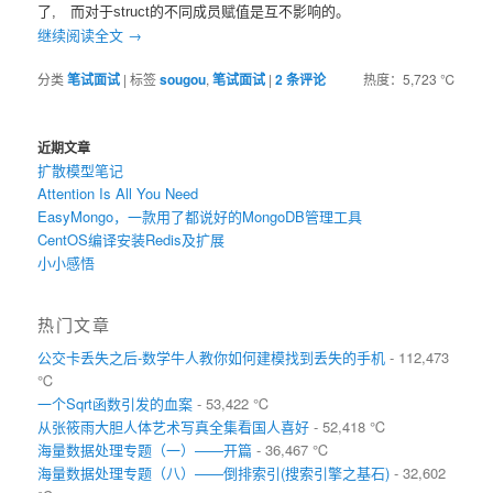
了, 而对于struct的不同成员赋值是互不影响的。
继续阅读全文
→
分类
笔试面试
|
标签
sougou
,
笔试面试
|
2
条评论
热度：5,723 ℃
近期文章
扩散模型笔记
Attention Is All You Need
EasyMongo，一款用了都说好的MongoDB管理工具
CentOS编译安装Redis及扩展
小小感悟
热门文章
公交卡丢失之后-数学牛人教你如何建模找到丢失的手机
- 112,473
℃
一个Sqrt函数引发的血案
- 53,422 ℃
从张筱雨大胆人体艺术写真全集看国人喜好
- 52,418 ℃
海量数据处理专题（一）——开篇
- 36,467 ℃
海量数据处理专题（八）——倒排索引(搜索引擎之基石)
- 32,602