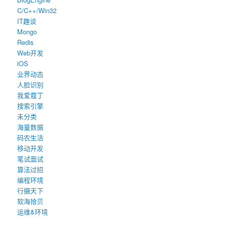
C/C++/Win32
IT趣谈
Mongo
Redis
Web开发
iOS
业界动态
人脸识别
我爱蔻丁
搜索引擎
未分类
海量数据
码农生活
移动开发
笔试面试
算法过招
编程环境
行摄天下
软海拾贝
运维&环境