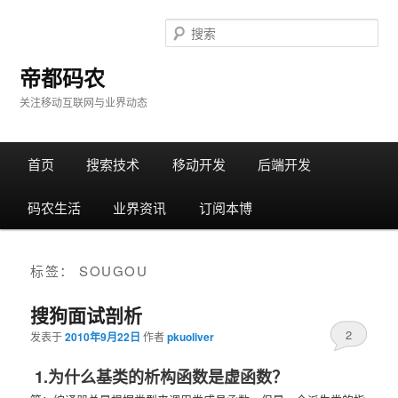
搜
索
帝都码农
关注移动互联网与业界动态
主
首页
跳
跳
搜索技术
移动开发
后端开发
菜
单
码农生活
转
转
业界资讯
订阅本博
至
至
标签：
SOUGOU
正
边
搜狗面试剖析
2
文
栏
发表于
2010年9月22日
作者
pkuoliver
1.为什么基类的析构函数是虚函数？