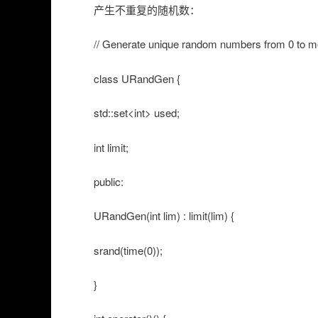
产生不重复的随机数：
// Generate unique random numbers from 0 to m
class URandGen {
std::set<int> used;
int limit;
public:
URandGen(int lim) : limit(lim) {
srand(time(0));
}