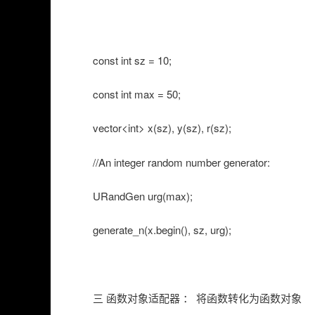
const int sz = 10;
const int max = 50;
vector<int> x(sz), y(sz), r(sz);
//An integer random number generator:
URandGen urg(max);
generate_n(x.begin(), sz, urg);
三 函数对象适配器 ： 将函数转化为函数对象