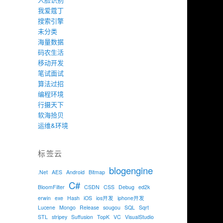
我爱蔻丁
搜索引擎
未分类
海量数据
码农生活
移动开发
笔试面试
算法过招
编程环境
行摄天下
软海拾贝
运维&环境
标签云
blogengine
.Net
AES
Android
Bitmap
C#
BloomFilter
CSDN
CSS
Debug
ed2k
erwin
exe
Hash
iOS
ios开发
iphone开发
Lucene
Mongo
Release
sougou
SQL
Sqrt
STL
stripey
Suffusion
TopK
VC
VisualStudio