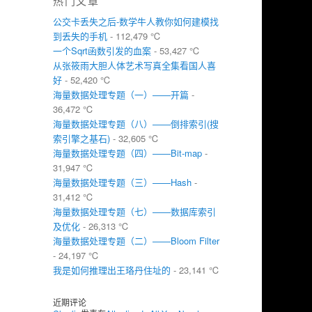
热门文章
公交卡丢失之后-数学牛人教你如何建模找
到丢失的手机
- 112,479 ℃
一个Sqrt函数引发的血案
- 53,427 ℃
从张筱雨大胆人体艺术写真全集看国人喜
好
- 52,420 ℃
海量数据处理专题（一）——开篇
-
36,472 ℃
海量数据处理专题（八）——倒排索引(搜
索引擎之基石)
- 32,605 ℃
海量数据处理专题（四）——Bit-map
-
31,947 ℃
海量数据处理专题（三）——Hash
-
31,412 ℃
海量数据处理专题（七）——数据库索引
及优化
- 26,313 ℃
海量数据处理专题（二）——Bloom Filter
- 24,197 ℃
我是如何推理出王珞丹住址的
- 23,141 ℃
近期评论