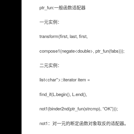
ptr_fun:一般函数适配器
一元实例：
transform(first, last, first,
compose1(negate<double>, ptr_fun(fabs)));
二元实例：
list<char*>::iterator item =
find_if(L.begin(), L.end(),
not1(binder2nd(ptr_fun(strcmp), “OK”)));
not1：对一元的断定函数对象取反的适配器。