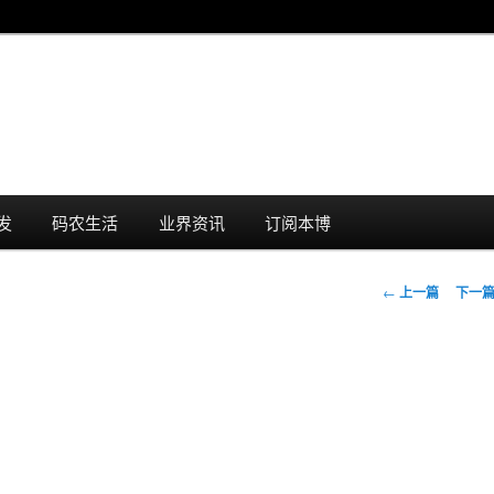
发
码农生活
业界资讯
订阅本博
文
←
上一篇
下一
章
导
航