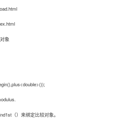
oad.html
ex.html
数对象
egin(),plus<double>());
dulus.
ind1st（）来绑定比较对象。