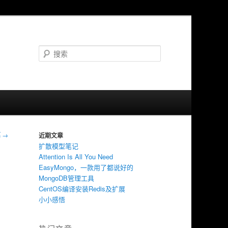
搜
索
篇
→
近期文章
扩散模型笔记
Attention Is All You Need
EasyMongo，一款用了都说好的
MongoDB管理工具
CentOS编译安装Redis及扩展
小小感悟