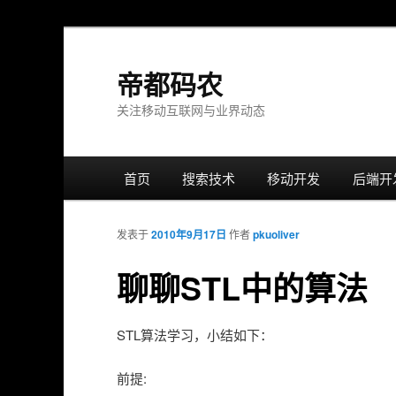
帝都码农
关注移动互联网与业界动态
主
首页
跳
搜索技术
移动开发
后端开
菜
单
转
发表于
2010年9月17日
作者
pkuoliver
至
聊聊STL中的算法
正
STL算法学习，小结如下：
文
前提: