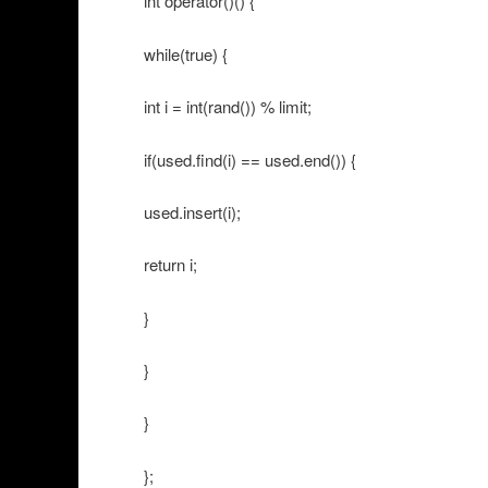
int operator()() {
while(true) {
int i = int(rand()) % limit;
if(used.find(i) == used.end()) {
used.insert(i);
return i;
}
}
}
};