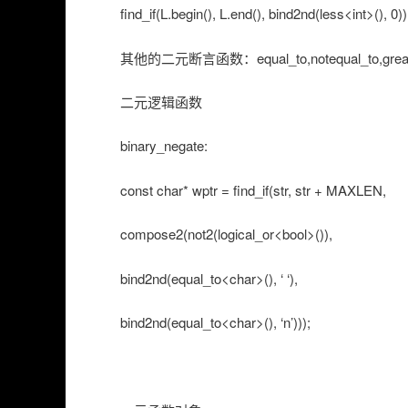
find_if(L.begin(), L.end(), bind2nd(less<int>(), 0))
其他的二元断言函数：equal_to,notequal_to,greater,gre
二元逻辑函数
binary_negate:
const char* wptr = find_if(str, str + MAXLEN,
compose2(not2(logical_or<bool>()),
bind2nd(equal_to<char>(), ‘ ‘),
bind2nd(equal_to<char>(), ‘n’)));