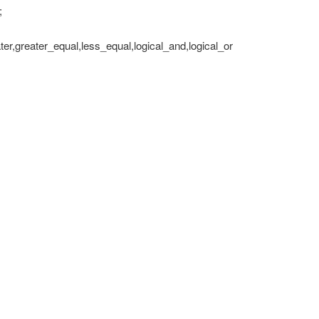
;
ater_equal,less_equal,logical_and,logical_or