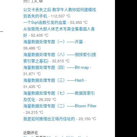
热门文章
公交卡丢失之后-数学牛人教你如何建模找
到丢失的手机
- 112,537 ℃
一个Sqrt函数引发的血案
- 53,450 ℃
从张筱雨大胆人体艺术写真全集看国人喜
一
好
- 52,435 ℃
海量数据处理专题（一）——开篇
-
36,486 ℃
海量数据处理专题（八）——倒排索引(搜
索引擎之基石)
- 32,615 ℃
海量数据处理专题（四）——Bit-map
-
31,971 ℃
海量数据处理专题（三）——Hash
-
31,435 ℃
海量数据处理专题（七）——数据库索引
及优化
- 26,332 ℃
海量数据处理专题（二）——Bloom Filter
- 24,215 ℃
我是如何推理出王珞丹住址的
- 23,150 ℃
近期评论