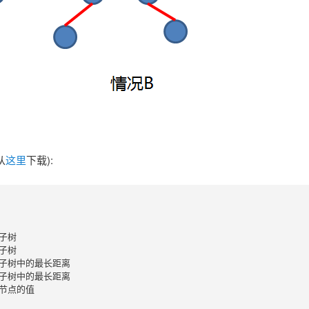
从
这里
下载):