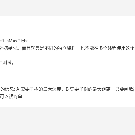
, nMaxRight
用要额外初始化。而且就算是不同的独立资料，也不能在多个线程使用这个
件测试。
同的信息: A 需要子树的最大深度，B 需要子树的最大距离。只要函数
可以很简单: