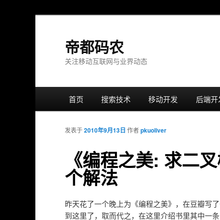
帝都码农
关注移动互联网与业界动态
主
首页
跳
搜索技术
移动开发
后端开
菜
单
转
发表于
2010年9月13日
作者
pkuoliver
至
《编程之美: 求二
个解法
正
文
昨天花了一个晚上为《编程之美》，在豆瓣写了
到这里了，取而代之，在这里介绍书里其中一条