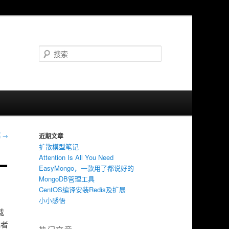
搜
索
篇
→
近期文章
扩散模型笔记
Attention Is All You Need
一
EasyMongo，一款用了都说好的
MongoDB管理工具
CentOS编译安装Redis及扩展
小小感悟
载
或者