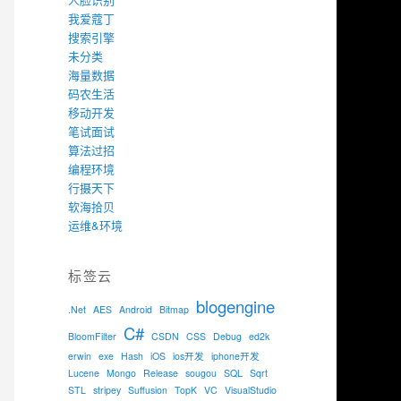
我爱蔻丁
搜索引擎
未分类
海量数据
码农生活
移动开发
笔试面试
算法过招
编程环境
行摄天下
软海拾贝
运维&环境
标签云
blogengine
.Net
AES
Android
Bitmap
C#
BloomFilter
CSDN
CSS
Debug
ed2k
erwin
exe
Hash
iOS
ios开发
iphone开发
Lucene
Mongo
Release
sougou
SQL
Sqrt
STL
stripey
Suffusion
TopK
VC
VisualStudio