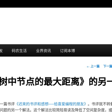
发
码农生活
业界资讯
订阅本博
文
←
上一篇
下一
章
叉树中节点的最大距离》的另
导
航
一篇书评
《迟来的书评和感想──给喜爱编程的朋友》
。书评就不转
问题的另一个解法。这个解法比较简短易读及降低了空间复杂度，