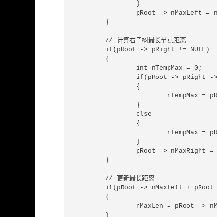
		}

		pRoot -> nMaxLeft = nTempMax + 1;

	}

	// 计算右子树最长节点距离

	if(pRoot -> pRight != NULL)

	{

		int nTempMax = 0;

		if(pRoot -> pRight -> nMaxLeft > pRoot -> pRight -> nMaxRight)

		{

			nTempMax = pRoot -> pRight -> nMaxLeft;

		}

		else

		{

			nTempMax = pRoot -> pRight -> nMaxRight;

		}

		pRoot -> nMaxRight = nTempMax + 1;

	}

	// 更新最长距离

	if(pRoot -> nMaxLeft + pRoot -> nMaxRight > nMaxLen)

	{

		nMaxLen = pRoot -> nMaxLeft + pRoot -> nMaxRight;

	}
