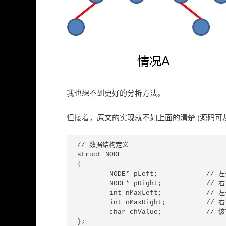
我也想不到更好的分析方法。
但接着，原文的实现就不如上面的清楚 (源码可
// 数据结构定义

struct NODE

{

	NODE* pLeft;       	// 左子树

	NODE* pRight;      	// 右子树

	int nMaxLeft;      	// 左子树中的最长距离

	int nMaxRight;     	// 右子树中的最长距离

	char chValue;    	// 该节点的值

};
