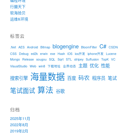
编程环境
行摄天下
软海拾贝
运维&环境
标签云
blogengine
C#
.Net
AES
Android
Bitmap
BloomFilter
CSDN
CSS
Debug
ed2k
erwin
exe
Hash
iOS
ios开发
iphone开发
Lucene
Mongo
Release
sougou
SQL
Sqrt
STL
stripey
Suffusion
TopK
VC
主题
优化
性能
VisualStudio
Web
win8
下载地址
业界动态
海量数据
码农
搜索引擎
百度
程序员
笔试
算法
笔试面试
谷歌
归档
2025年11月
2022年8月
2019年2月