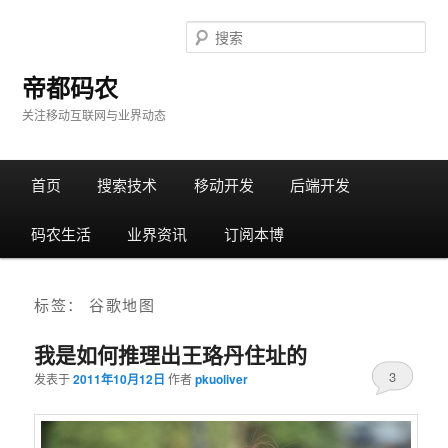
搜
索
帝都码农
关注移动互联网与业界动态
主
首页
跳
跳
搜索技术
移动开发
后端开发
菜
单
码农生活
转
转
业界资讯
订阅本博
至
至
标签：
谷歌地图
正
边
我是如何推理出王珞丹住址的
3
文
栏
发表于
2011年10月12日
作者
pkuoliver