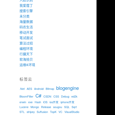
我爱蔻丁
搜索引擎
未分类
海量数据
码农生活
移动开发
笔试面试
算法过招
编程环境
行摄天下
软海拾贝
运维&环境
标签云
blogengine
.Net
AES
Android
Bitmap
C#
BloomFilter
CSDN
CSS
Debug
ed2k
erwin
exe
Hash
iOS
ios开发
iphone开发
Lucene
Mongo
Release
sougou
SQL
Sqrt
STL
stripey
Suffusion
TopK
VC
VisualStudio