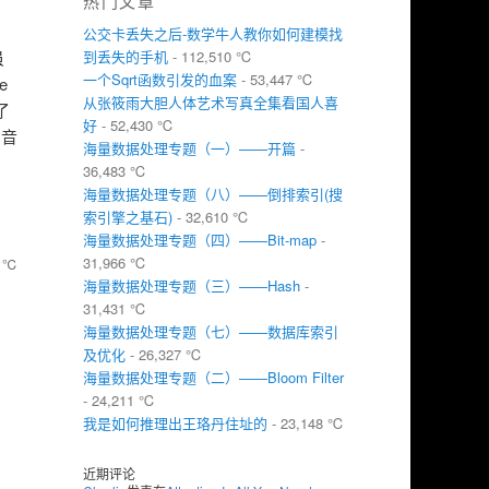
热门文章
公交卡丢失之后-数学牛人教你如何建模找
虽
到丢失的手机
- 112,510 ℃
一个Sqrt函数引发的血案
- 53,447 ℃
e
从张筱雨大胆人体艺术写真全集看国人喜
了
好
- 52,430 ℃
，音
海量数据处理专题（一）——开篇
-
36,483 ℃
海量数据处理专题（八）——倒排索引(搜
索引擎之基石)
- 32,610 ℃
海量数据处理专题（四）——Bit-map
-
31,966 ℃
 ℃
海量数据处理专题（三）——Hash
-
31,431 ℃
海量数据处理专题（七）——数据库索引
及优化
- 26,327 ℃
海量数据处理专题（二）——Bloom Filter
- 24,211 ℃
我是如何推理出王珞丹住址的
- 23,148 ℃
近期评论