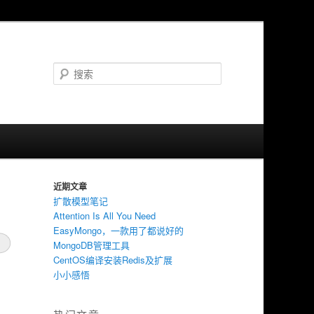
搜
索
近期文章
扩散模型笔记
Attention Is All You Need
EasyMongo，一款用了都说好的
MongoDB管理工具
CentOS编译安装Redis及扩展
小小感悟