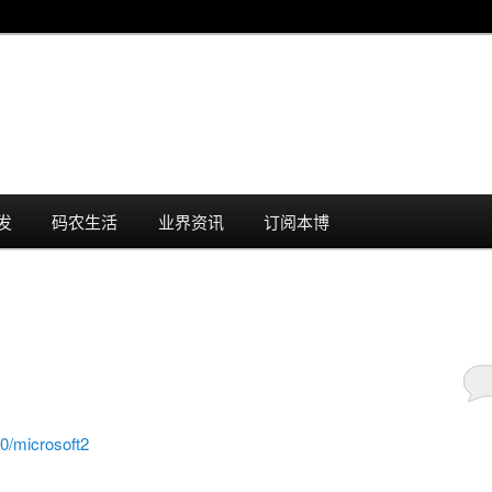
发
码农生活
业界资讯
订阅本博
0/microsoft2