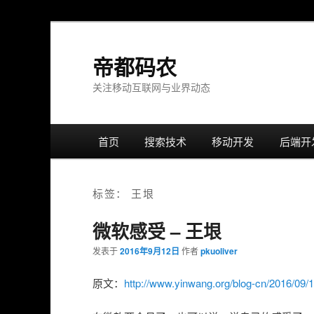
帝都码农
关注移动互联网与业界动态
主
首页
跳
跳
搜索技术
移动开发
后端开
菜
单
转
转
标签：
王垠
至
至
微软感受 – 王垠
正
边
发表于
2016年9月12日
作者
pkuoliver
文
栏
原文：
http://www.yinwang.org/blog-cn/2016/09/1