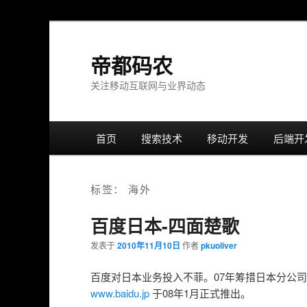
帝都码农
关注移动互联网与业界动态
主
首页
跳
跳
搜索技术
移动开发
后端开
菜
单
转
转
标签：
海外
至
至
百度日本-四面楚歌
正
边
发表于
2010年11月10日
作者
pkuoliver
文
栏
百度对日本业务投入不菲。07年筹措日本分公司
www.baidu.jp
于08年1月正式推出。