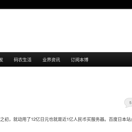
发
码农生活
业界资讯
订阅本博
5
之初，就动用了12亿日元也就是近1亿人民币买服务器。百度日本站