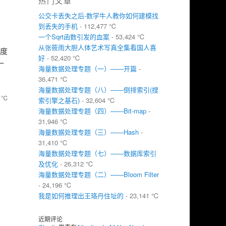
热门文章
，
公交卡丢失之后-数学牛人教你如何建模找
到丢失的手机
- 112,477 ℃
一个Sqrt函数引发的血案
- 53,424 ℃
从张筱雨大胆人体艺术写真全集看国人喜
百度
好
- 52,420 ℃
一
海量数据处理专题（一）——开篇
-
36,471 ℃
海量数据处理专题（八）——倒排索引(搜
 ℃
索引擎之基石)
- 32,604 ℃
海量数据处理专题（四）——Bit-map
-
31,946 ℃
海量数据处理专题（三）——Hash
-
31,410 ℃
海量数据处理专题（七）——数据库索引
及优化
- 26,312 ℃
海量数据处理专题（二）——Bloom Filter
- 24,196 ℃
我是如何推理出王珞丹住址的
- 23,141 ℃
近期评论