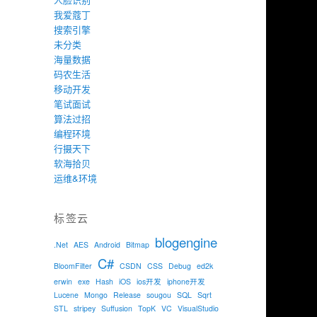
我爱蔻丁
搜索引擎
未分类
海量数据
码农生活
移动开发
笔试面试
算法过招
编程环境
行摄天下
软海拾贝
运维&环境
标签云
blogengine
.Net
AES
Android
Bitmap
C#
BloomFilter
CSDN
CSS
Debug
ed2k
erwin
exe
Hash
iOS
ios开发
iphone开发
Lucene
Mongo
Release
sougou
SQL
Sqrt
STL
stripey
Suffusion
TopK
VC
VisualStudio