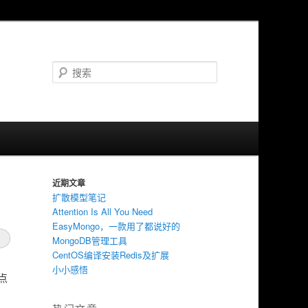
搜
索
近期文章
扩散模型笔记
Attention Is All You Need
EasyMongo，一款用了都说好的
MongoDB管理工具
CentOS编译安装Redis及扩展
小小感悟
点