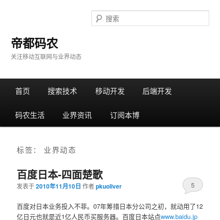
搜
索
帝都码农
关注移动互联网与业界动态
主
首页
跳
跳
搜索技术
移动开发
后端开发
菜
单
码农生活
转
转
业界资讯
订阅本博
至
至
标签：
业界动态
正
边
百度日本-四面楚歌
5
文
栏
发表于
2010年11月10日
作者
pkuoliver
百度对日本业务投入不菲。07年筹措日本分公司之初，就动用了12
亿日元也就是近1亿人民币买服务器。百度日本站点
www.baidu.jp