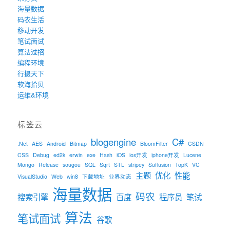
海量数据
码农生活
移动开发
笔试面试
算法过招
编程环境
行摄天下
软海拾贝
运维&环境
标签云
blogengine
C#
.Net
AES
Android
Bitmap
BloomFilter
CSDN
CSS
Debug
ed2k
erwin
exe
Hash
iOS
ios开发
iphone开发
Lucene
Mongo
Release
sougou
SQL
Sqrt
STL
stripey
Suffusion
TopK
VC
主题
优化
性能
VisualStudio
Web
win8
下载地址
业界动态
海量数据
码农
搜索引擎
百度
程序员
笔试
算法
笔试面试
谷歌