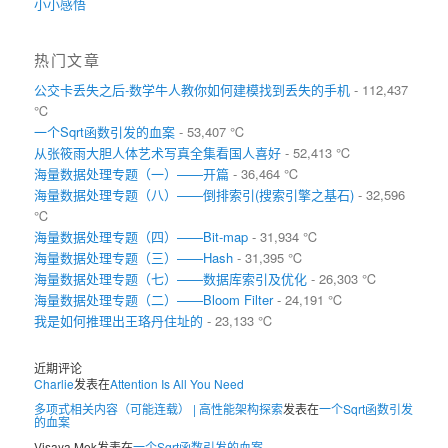
小小感悟
热门文章
公交卡丢失之后-数学牛人教你如何建模找到丢失的手机
- 112,437
℃
一个Sqrt函数引发的血案
- 53,407 ℃
从张筱雨大胆人体艺术写真全集看国人喜好
- 52,413 ℃
海量数据处理专题（一）——开篇
- 36,464 ℃
海量数据处理专题（八）——倒排索引(搜索引擎之基石)
- 32,596
℃
海量数据处理专题（四）——Bit-map
- 31,934 ℃
海量数据处理专题（三）——Hash
- 31,395 ℃
海量数据处理专题（七）——数据库索引及优化
- 26,303 ℃
海量数据处理专题（二）——Bloom Filter
- 24,191 ℃
我是如何推理出王珞丹住址的
- 23,133 ℃
近期评论
Charlie
发表在
Attention Is All You Need
多项式相关内容（可能连载） | 高性能架构探索
发表在
一个Sqrt函数引发
的血案
Visaya Mok
发表在
一个Sqrt函数引发的血案